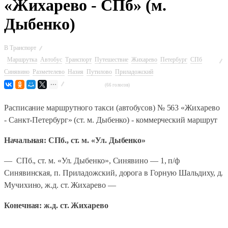
«Жихарево - СПб» (м.
Дыбенко)
В
Транспорт
Маршрутка
Автобус
Транспорт
Путешествие
Жихарево
Петербург
СПб
Синявино
Разметелево
Назия
Путилово
Приладожский
(66 голосов)
Расписание маршрутного такси (автобусов) № 563 «Жихарево
- Санкт-Петербург» (ст. м. Дыбенко) - коммерческий маршрут
Начальная: СПб., ст. м. «Ул. Дыбенко»
— СПб., ст. м. «Ул. Дыбенко», Синявино — 1, п/ф
Синявинская, п. Приладожский, дорога в Горную Шальдиху, д.
Мучихино, ж.д. ст. Жихарево —
Конечная: ж.д. ст. Жихарево