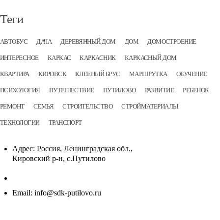
Теги
АВТОБУС
ДАЧА
ДЕРЕВЯННЫЙ ДОМ
ДОМ
ДОМОСТРОЕНИЕ
ИНТЕРЕСНОЕ
КАРКАС
КАРКАСНИК
КАРКАСНЫЙ ДОМ
КВАРТИРА
КИРОВСК
КЛЕЕНЫЙ БРУС
МАРШРУТКА
ОБУЧЕНИЕ
ПСИХОЛОГИЯ
ПУТЕШЕСТВИЕ
ПУТИЛОВО
РАЗВИТИЕ
РЕБЕНОК
РЕМОНТ
СЕМЬЯ
СТРОИТЕЛЬСТВО
СТРОЙМАТЕРИАЛЫ
ТЕХНОЛОГИИ
ТРАНСПОРТ
Адрес:
Россия, Ленинградская обл.,
Кировский р-н, с.Путилово
Email:
info@sdk-putilovo.ru