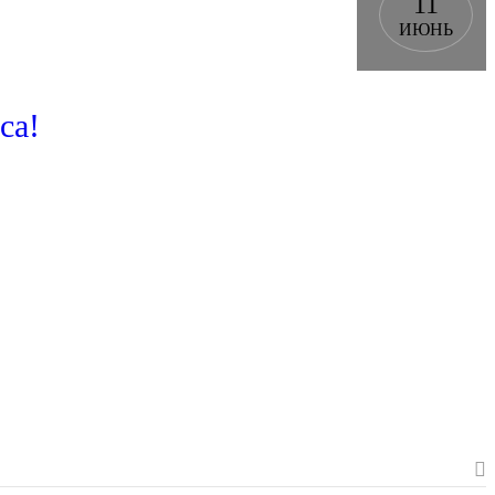
11
ИЮНЬ
са!