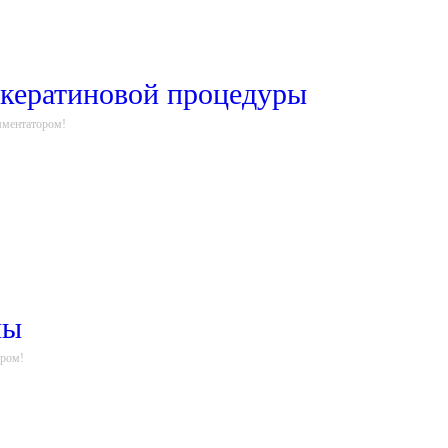
 кератиновой процедуры
мментатором!
ны
ором!