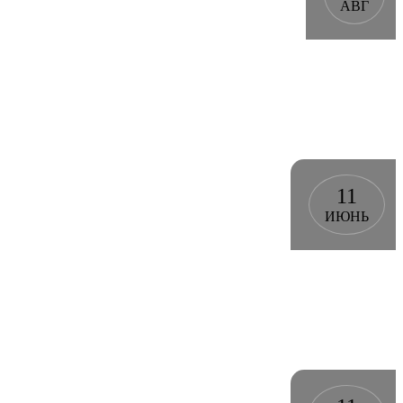
АВГ
11
ИЮНЬ