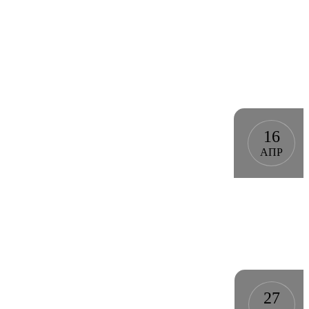
16
АПР
27