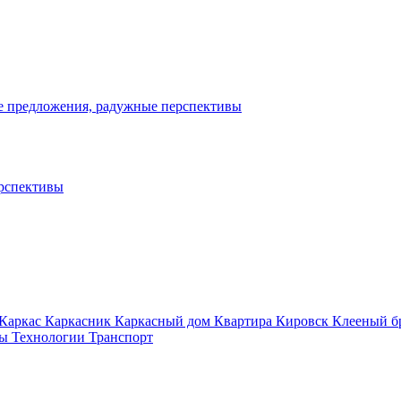
ые предложения, радужные перспективы
ерспективы
Каркас
Каркасник
Каркасный дом
Квартира
Кировск
Клееный б
лы
Технологии
Транспорт