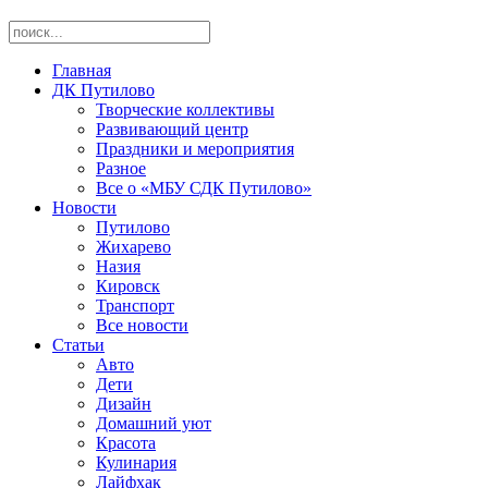
Главная
ДК Путилово
Творческие коллективы
Развивающий центр
Праздники и мероприятия
Разное
Все о «МБУ СДК Путилово»
Новости
Путилово
Жихарево
Назия
Кировск
Транспорт
Все новости
Статьи
Авто
Дети
Дизайн
Домашний уют
Красота
Кулинария
Лайфхак