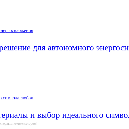
 решение для автономного энергос
!
териалы и выбор идеального симв
е первым комментатором!