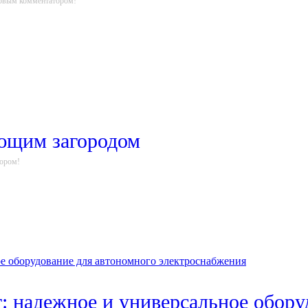
ервым комментатором!
ающим загородом
тором!
: надежное и универсальное обору