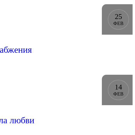
25
ФЕВ
набжения
14
ФЕВ
ола любви