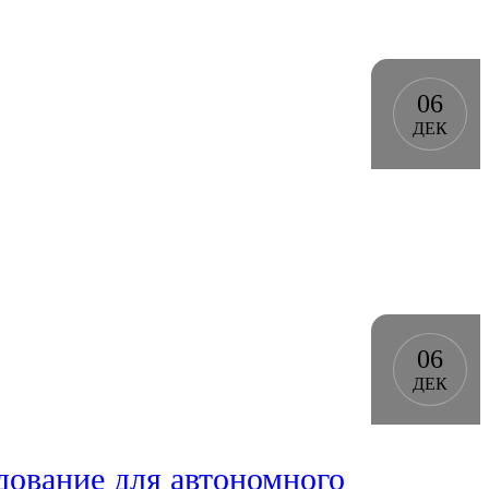
06
ДЕК
06
ДЕК
дование для автономного