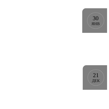
30
ЯНВ
21
ДЕК