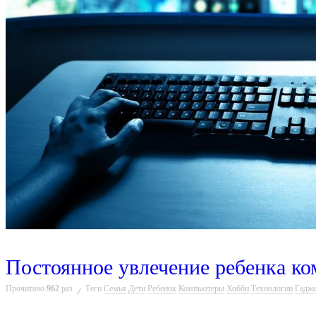
Постоянное увлечение ребенка к
Прочитано
962
раз
Теги
Семья
Дети
Ребенок
Компьютеры
Хобби
Технологии
Гадж