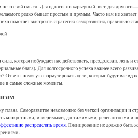
него свой смысл. Для одного это карьерный рост, для другого —
желаемого редко бывает простым и прямым. Часто нам не хватает
спеха помогает выстроить стратегию саморазвития, правильно став
сила, которая побуждает нас действовать, преодолевать лень и 
ериальные блага). Для долгосрочного успеха важнее всего разви
ию? Ответы помогут сформулировать цели, которые будут вас вдох
ение в самые сложные моменты.
агам
орму плана. Саморазвитие невозможно без четкой организации и 
ыть конкретными, измеримыми, достижимыми, релевантными и о
эффективно распределять время
. Планирование не должно быть же
ерениями.