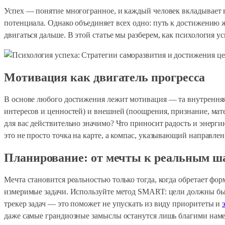
Успех — понятие многогранное, и каждый человек вкладывает в 
потенциала. Однако объединяет всех одно: путь к достижению 
двигаться дальше. В этой статье мы разберем, как психология у
Мотивация как двигатель прогресса
В основе любого достижения лежит мотивация — та внутренняя 
интересов и ценностей) и внешней (поощрения, признание, мат
для вас действительно значимо? Что приносит радость и энерг
это не просто точка на карте, а компас, указывающий направл
Планирование: от мечты к реальным ш
Мечта становится реальностью только тогда, когда обретает ф
измеримые задачи. Используйте метод SMART: цели должны б
трекер задач — это поможет не упускать из виду приоритеты и
даже самые грандиозные замыслы останутся лишь благими нам