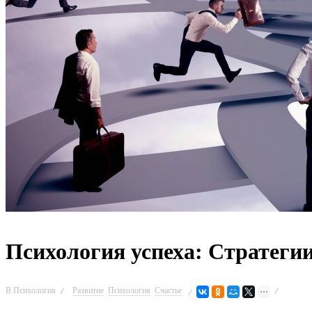
Психология успеха: Стратеги
В
Психология
Развитие
Психология
Счастье