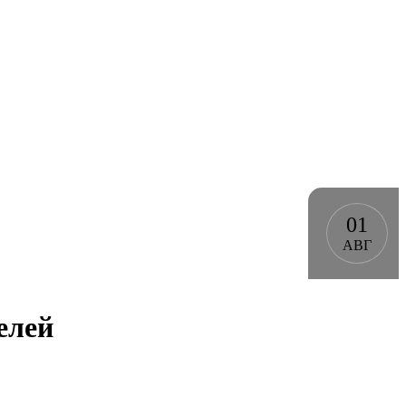
01
АВГ
елей