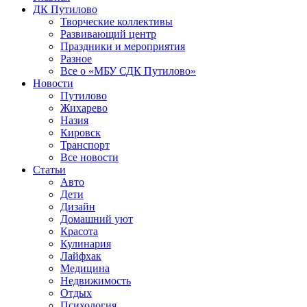
ДК Путилово
Творческие коллективы
Развивающий центр
Праздники и мероприятия
Разное
Все о «МБУ СДК Путилово»
Новости
Путилово
Жихарево
Назия
Кировск
Транспорт
Все новости
Статьи
Авто
Дети
Дизайн
Домашний уют
Красота
Кулинария
Лайфхак
Медицина
Недвижимость
Отдых
Психология